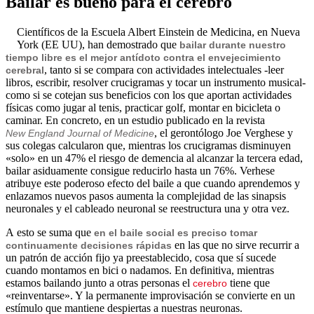
Bailar es bueno para el cerebro
Científicos de la Escuela Albert Einstein de Medicina, en Nueva
York (EE UU), han demostrado que
bailar durante nuestro
tiempo libre es el mejor antídoto contra el envejecimiento
, tanto si se compara con actividades intelectuales -leer
cerebral
libros, escribir, resolver crucigramas y tocar un instrumento musical-
como si se cotejan sus beneficios con los que aportan actividades
físicas como jugar al tenis, practicar golf, montar en bicicleta o
caminar. En concreto, en un estudio publicado en la revista
, el gerontólogo Joe Verghese y
New England Journal of Medicine
sus colegas calcularon que, mientras los crucigramas disminuyen
«solo» en un 47% el riesgo de demencia al alcanzar la tercera edad,
bailar asiduamente consigue reducirlo hasta un 76%. Verhese
atribuye este poderoso efecto del baile a que cuando aprendemos y
enlazamos nuevos pasos aumenta la complejidad de las sinapsis
neuronales y el cableado neuronal se reestructura una y otra vez.
A esto se suma que
en el baile social es preciso tomar
en las que no sirve recurrir a
continuamente decisiones rápidas
un patrón de acción fijo ya preestablecido, cosa que sí sucede
cuando montamos en bici o nadamos. En definitiva, mientras
estamos bailando junto a otras personas el
tiene que
cerebro
«reinventarse». Y la permanente improvisación se convierte en un
estímulo que mantiene despiertas a nuestras neuronas.